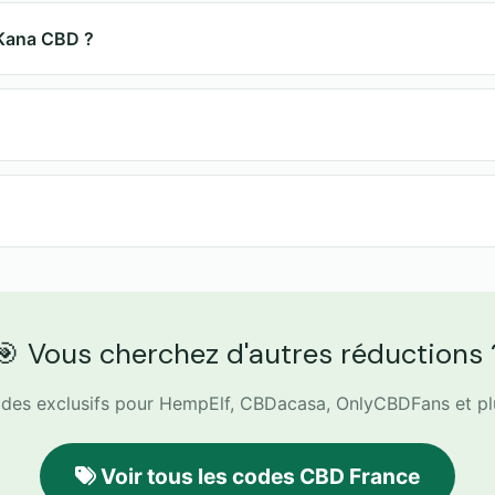
 Kana CBD ?
ant le paiement.
matiquement.
, mais peut expirer plus tôt en cas de rupture de stock. Ut
rt des promotions (livraison gratuite, packs, etc.).
🎯 Vous cherchez d'autres réductions 
des exclusifs pour HempElf, CBDacasa, OnlyCBDFans et plu
Voir tous les codes CBD France