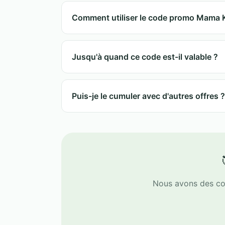
Comment utiliser le code promo Mama
1. Copiez le code
RANKINGCBD25
.
2. Ajoutez des produits au panier.
Jusqu'à quand ce code est-il valable ?
3. Entrez le code dans "Code promo" av
4. La réduction de 20% s'applique auto
Le code est actif pendant tout mars 2026
Puis-je le cumuler avec d'autres offres ?
Oui, le code est compatible avec la plupa
Nous avons des co