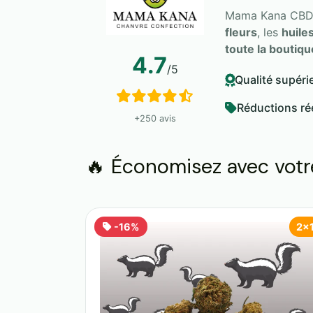
Mama Kana CBD e
fleurs
, les
huile
toute la boutiqu
4.7
/5
Qualité supéri
Réductions ré
+250 avis
🔥 Économisez avec vot
-16%
2x