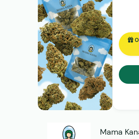
Of
Mama Kana 