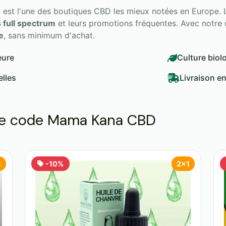
st l'une des boutiques CBD les mieux notées en Europe. Le
s full spectrum
et leurs promotions fréquentes. Avec notre
e
, sans minimum d'achat.
eure
Culture biol
elles
Livraison e
re code Mama Kana CBD
1
-10%
2x1