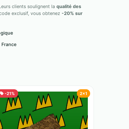
urs clients soulignent la
qualité des
 code exclusif, vous obtenez
-20% sur
ogique
n France
-21%
2x1