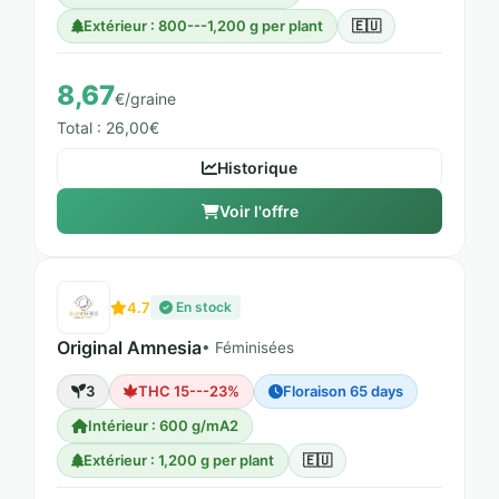
Extérieur : 800---1,200 g per plant
🇪🇺
8,67
€/graine
Total : 26,00€
Historique
Voir l'offre
4.7
En stock
Original Amnesia
• Féminisées
3
THC 15---23%
Floraison 65 days
Intérieur : 600 g/mA2
Extérieur : 1,200 g per plant
🇪🇺