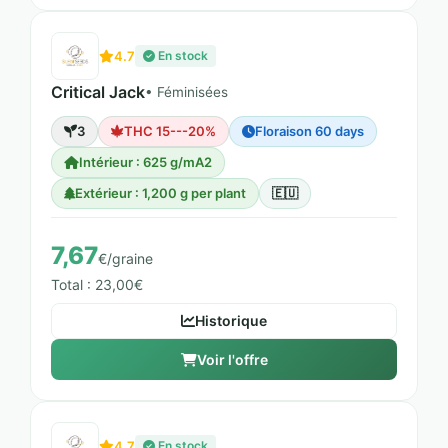
4.7
En stock
Critical Jack
• Féminisées
3
THC 15---20%
Floraison 60 days
Intérieur : 625 g/mA2
Extérieur : 1,200 g per plant
🇪🇺
7,67
€/graine
Total : 23,00€
Historique
Voir l'offre
4.7
En stock