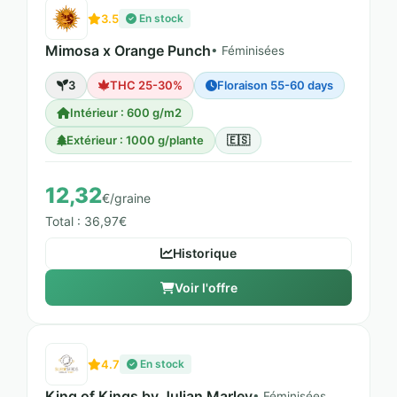
3.5
En stock
Mimosa x Orange Punch
• Féminisées
3
THC 25-30%
Floraison 55-60 days
Intérieur : 600 g/m2
Extérieur : 1000 g/plante
🇪🇸
12,32
€/graine
Total : 36,97€
Historique
Voir l'offre
4.7
En stock
King of Kings by Julian Marley
• Féminisées