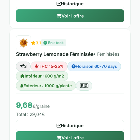
Historique
Voir l'offre
3.1
En stock
Strawberry Lemonade Féminisée
• Féminisées
3
THC 15-25%
Floraison 60-70 days
Intérieur : 600 g/m2
Extérieur : 1000 g/plante
🇪🇸
9,68
€/graine
Total : 29,04€
Historique
Voir l'offre