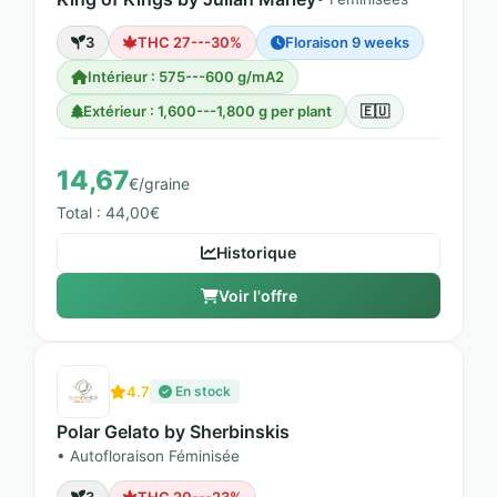
3
THC 27---30%
Floraison 9 weeks
Intérieur : 575---600 g/mA2
Extérieur : 1,600---1,800 g per plant
🇪🇺
14,67
€/graine
Total : 44,00€
Historique
Voir l'offre
4.7
En stock
Polar Gelato by Sherbinskis
• Autofloraison Féminisée