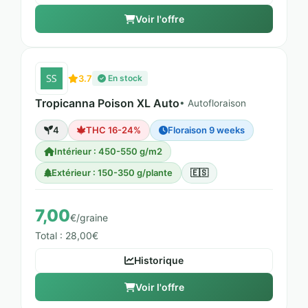
Voir l'offre
3.7
En stock
Tropicanna Poison XL Auto
• Autofloraison
4
THC 16-24%
Floraison 9 weeks
Intérieur : 450-550 g/m2
Extérieur : 150-350 g/plante
🇪🇸
7,00
€/graine
Total : 28,00€
Historique
Voir l'offre