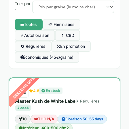
Trier par
:
Toutes
🌱 Féminisées
⚡ Autofloraison
💊 CBD
🔄 Régulières
En promotion
Économiques (<5€/graine)
MEILLEURE OFFRE
4.8
En stock
Master Kush de White Label
• Régulières
20.4%
10
THC N/A
Floraison 50-55 days
Intérieur : 400-500 g/m2