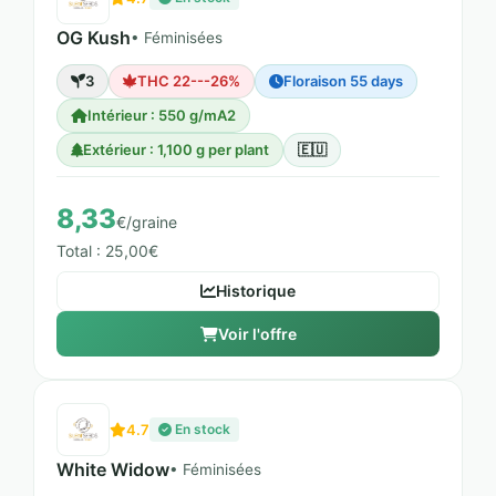
OG Kush
• Féminisées
3
THC 22---26%
Floraison 55 days
Intérieur : 550 g/mA2
Extérieur : 1,100 g per plant
🇪🇺
8,33
€/graine
Total : 25,00€
Historique
Voir l'offre
4.7
En stock
White Widow
• Féminisées