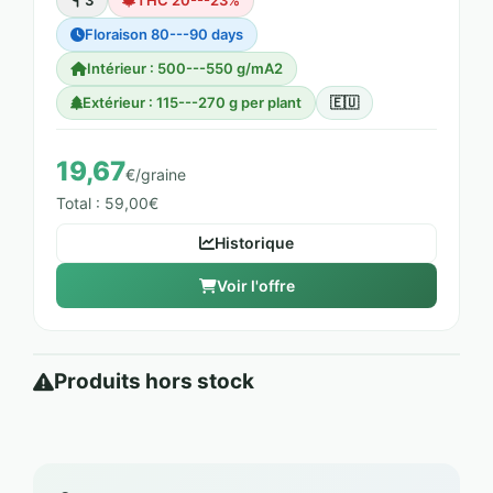
3
THC 20---23%
Floraison 80---90 days
Intérieur : 500---550 g/mA2
Extérieur : 115---270 g per plant
🇪🇺
19,67
€/graine
Total : 59,00€
Historique
Voir l'offre
Produits hors stock