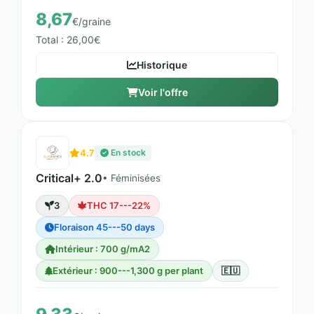
8,67
€/graine
Total : 26,00€
Historique
Voir l'offre
4.7
En stock
Critical+ 2.0
• Féminisées
3
THC 17---22%
Floraison 45---50 days
Intérieur : 700 g/mA2
Extérieur : 900---1,300 g per plant
🇪🇺