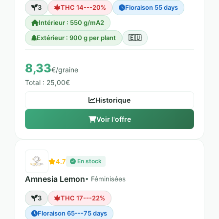
3
THC 14---20%
Floraison 55 days
Intérieur : 550 g/mA2
Extérieur : 900 g per plant
🇪🇺
8,33
€/graine
Total : 25,00€
Historique
Voir l'offre
4.7
En stock
Amnesia Lemon
• Féminisées
3
THC 17---22%
Floraison 65---75 days