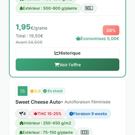
Extérieur : 500-600 g/plante
🇳🇱
1,95
€/graine
20%
Total : 19,50€
Économisez 5,00€
Avant 24,50€
Historique
Voir l'offre
5.0
En stock
Sweet Cheese Auto
• Autofloraison Féminisée
4
THC 15-25%
Floraison 9 weeks
Intérieur : 250-450 g/m2
Extérieur : 75-150 g/plante
🇪🇸