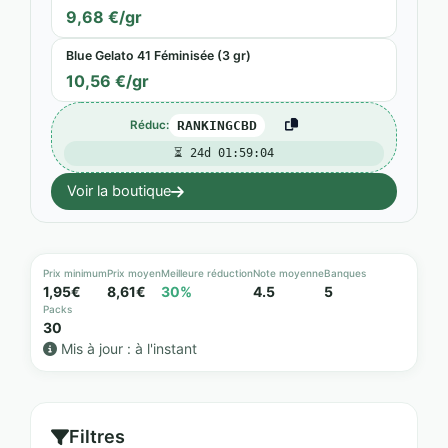
9,68 €/gr
Blue Gelato 41 Féminisée (3 gr)
10,56 €/gr
Réduc:
RANKINGCBD
⏳ 24d 01:59:02
Voir la boutique
Prix minimum
Prix moyen
Meilleure réduction
Note moyenne
Banques
1,95€
8,61€
30%
4.5
5
Packs
30
Mis à jour :
à l'instant
Filtres