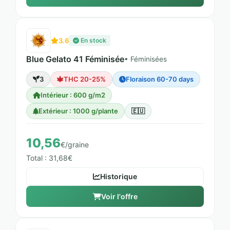
3.6
En stock
Blue Gelato 41 Féminisée
• Féminisées
3
THC 20-25%
Floraison 60-70 days
Intérieur : 600 g/m2
Extérieur : 1000 g/plante
🇪🇺
10,56
€/graine
Total : 31,68€
Historique
Voir l'offre