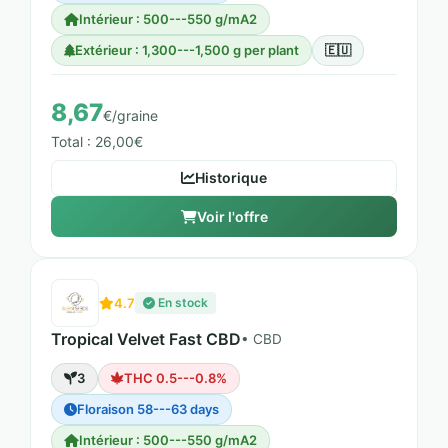
Intérieur : 500---550 g/mA2
Extérieur : 1,300---1,500 g per plant
🇪🇺
8,67
€/graine
Total : 26,00€
Historique
Voir l'offre
4.7
En stock
Tropical Velvet Fast CBD
• CBD
3
THC 0.5---0.8%
Floraison 58---63 days
Intérieur : 500---550 g/mA2