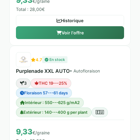
9,33
€/graine
Total : 28,00€
Historique
Voir l'offre
4.7
En stock
Purplenade XXL AUTO
• Autofloraison
3
THC 19---25%
Floraison 57---61 days
Intérieur : 550---625 g/mA2
Extérieur : 140---400 g per plant
🇪🇺
9,33
€/graine