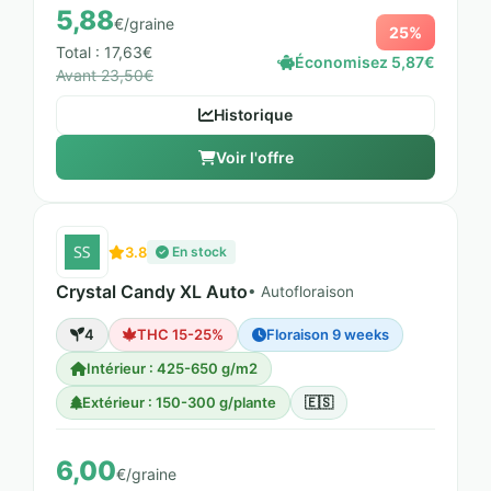
5,88
€/graine
25%
Total : 17,63€
Économisez 5,87€
Avant 23,50€
Historique
Voir l'offre
3.8
En stock
Crystal Candy XL Auto
• Autofloraison
4
THC 15-25%
Floraison 9 weeks
Intérieur : 425-650 g/m2
Extérieur : 150-300 g/plante
🇪🇸
6,00
€/graine