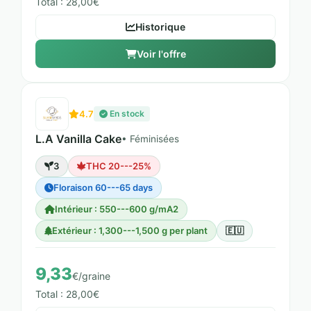
Total : 28,00€
Historique
Voir l'offre
4.7
En stock
L.A Vanilla Cake
• Féminisées
3
THC 20---25%
Floraison 60---65 days
Intérieur : 550---600 g/mA2
Extérieur : 1,300---1,500 g per plant
🇪🇺
9,33
€/graine
Total : 28,00€