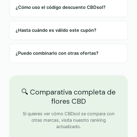
¿Cómo uso el código descuento CBDsol?
1. Copia el código
RANKINGCBD25
.
2. Añade productos al carrito.
¿Hasta cuándo es válido este cupón?
3. Introduce el código en "Cupón de descuento"
antes de pagar.
El código está activo durante todo abril de 2026,
4. El 25% se aplica automáticamente, y el 2x1
pero puede caducar antes si la tienda agota stock.
¿Puedo combinarlo con otras ofertas?
también.
Recomendamos usarlo cuanto antes.
Sí, el cupón es compatible con la mayoría de
promociones activas, incluyendo el 2x1 y envíos
gratis desde cierta cantidad.
🔍 Comparativa completa de
flores CBD
Si quieres ver cómo CBDsol se compara con
otras marcas, visita nuestro ranking
actualizado.