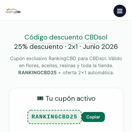
Ir
Main
al
contenido
Men
Código descuento CBDsol
25% descuento · 2x1 · Junio 2026
Cupón exclusivo RankingCBD para CBDsol. Válido
en flores, aceites, resinas y toda la tienda.
RANKINGCBD25
+ oferta 2x1 automática.
🎟️ Tu cupón activo
RANKINGCBD25
Copiar