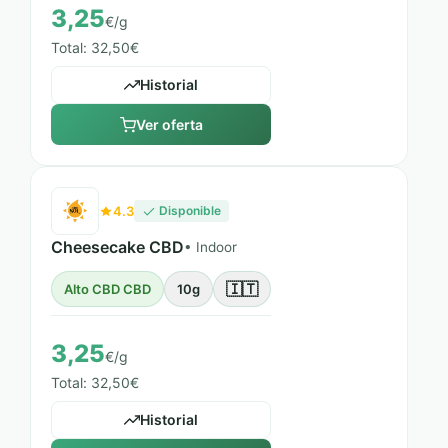
3,25
€/g
Total: 32,50€
Historial
Ver oferta
4.3
Disponible
Cheesecake CBD
• Indoor
🇮🇹
Alto CBD CBD
10g
3,25
€/g
Total: 32,50€
Historial