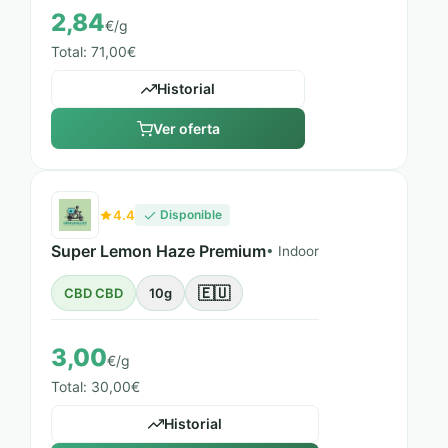
2,84
€/g
Total: 71,00€
Historial
Ver oferta
4.4
Disponible
Super Lemon Haze Premium
• Indoor
🇪🇺
CBD CBD
10g
3,00
€/g
Total: 30,00€
Historial