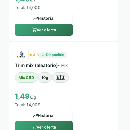
Total: 14,00€
Historial
Ver oferta
4.5
Disponible
Trim mix (aleatorio)
• Mix
🇪🇺
Mix CBD
10g
1,49
€/g
Total: 14,90€
Historial
Ver oferta