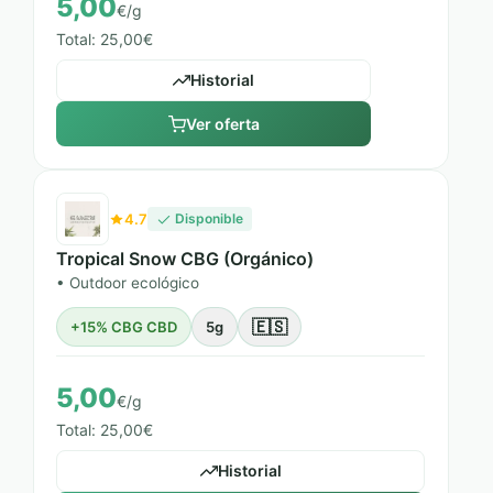
5,00
€/g
Total: 25,00€
Historial
Ver oferta
4.7
Disponible
Tropical Snow CBG (Orgánico)
• Outdoor ecológico
🇪🇸
+15% CBG CBD
5g
5,00
€/g
Total: 25,00€
Historial