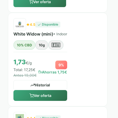
Ver oferta
4.5
Disponible
White Widow (mini)
• Indoor
🇪🇺
10% CBD
10g
1,73
€/g
9%
Total: 17,25€
Ahorras 1,75€
Antes 19,00€
Historial
Ver oferta