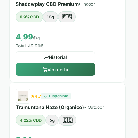
Shadowplay CBD Premium
• Indoor
🇪🇸
8.9% CBD
10g
4,99
€/g
Total: 49,90€
Historial
Ver oferta
4.7
Disponible
Tramuntana Haze (Orgánico)
• Outdoor
🇪🇸
4.22% CBD
5g