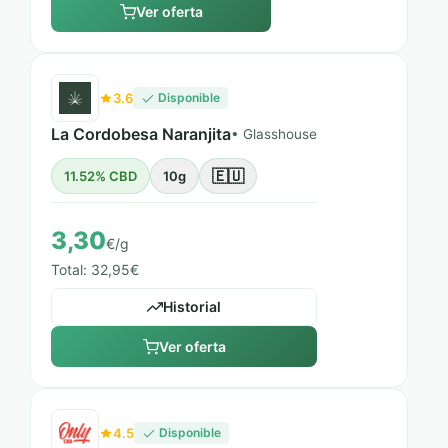
Ver oferta
3.6
Disponible
La Cordobesa Naranjita
• Glasshouse
🇪🇺
11.52% CBD
10g
3,30
€/g
Total: 32,95€
Historial
Ver oferta
4.5
Disponible