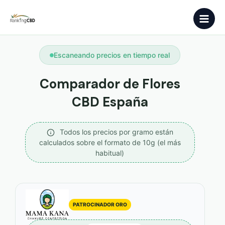
Ir
Main
al
contenido
Men
Escaneando precios en tiempo real
Comparador de Flores
CBD España
Todos los precios por gramo están
calculados sobre el formato de 10g (el más
habitual)
PATROCINADOR ORO