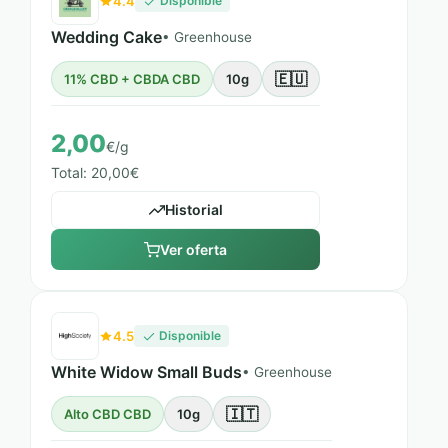
4.4
Disponible
Wedding Cake
• Greenhouse
🇪🇺
11% CBD + CBDA CBD
10g
2,00
€/g
Total: 20,00€
Historial
Ver oferta
4.5
Disponible
White Widow Small Buds
• Greenhouse
🇮🇹
Alto CBD CBD
10g