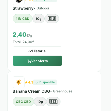
Strawberry
• Outdoor
🇪🇺
11% CBD
10g
2,40
€/g
Total: 24,00€
Historial
Ver oferta
4.3
Disponible
Banana Cream CBG
• Greenhouse
🇪🇸
CBG CBD
10g