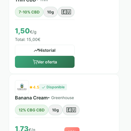
🇪🇺
7-10% CBD
10g
1,50
€/g
Total: 15,00€
Historial
Ver oferta
4.5
Disponible
Banana Cream
• Greenhouse
🇪🇺
12% CBG CBD
10g
1,73
€/g