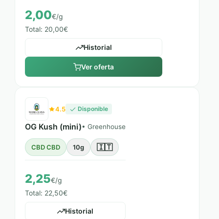
2,00
€/g
Total: 20,00€
Historial
Ver oferta
4.5
Disponible
OG Kush (mini)
• Greenhouse
🇮🇹
CBD CBD
10g
2,25
€/g
Total: 22,50€
Historial