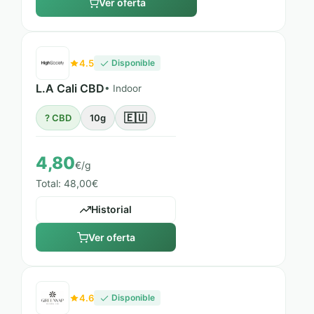
Ver oferta
4.5
Disponible
L.A Cali CBD
• Indoor
🇪🇺
? CBD
10g
4,80
€/g
Total: 48,00€
Historial
Ver oferta
4.6
Disponible