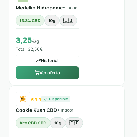
Medellin Hidroponic
• Indoor
🇪🇸
13.3% CBD
10g
3,25
€/g
Total: 32,50€
Historial
Ver oferta
4.4
Disponible
Cookie Kush CBD
• Indoor
🇮🇹
Alto CBD CBD
10g