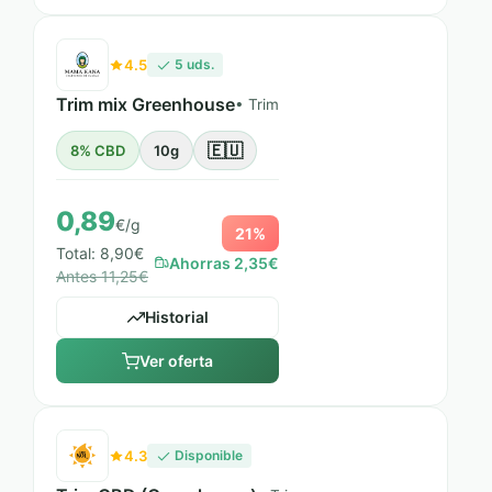
4.5
5 uds.
Trim mix Greenhouse
• Trim
🇪🇺
8% CBD
10g
0,89
€/g
21%
Total: 8,90€
Ahorras 2,35€
Antes 11,25€
Historial
Ver oferta
4.3
Disponible