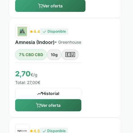
Ver oferta
4.4
Disponible
Amnesia (Indoor)
• Greenhouse
🇪🇺
7% CBD CBD
10g
2,70
€/g
Total: 27,00€
Historial
Ver oferta
4.5
Disponible