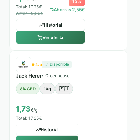
13%
Total: 17,25€
Ahorras 2,55€
Antes 19,80€
Historial
Ver oferta
4.5
Disponible
Jack Herer
• Greenhouse
🇪🇺
8% CBD
10g
1,73
€/g
Total: 17,25€
Historial