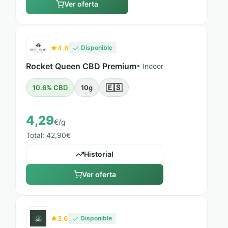
Ver oferta
4.6
Disponible
Rocket Queen CBD Premium
• Indoor
🇪🇸
10.6% CBD
10g
4,29
€/g
Total: 42,90€
Historial
Ver oferta
3.6
Disponible