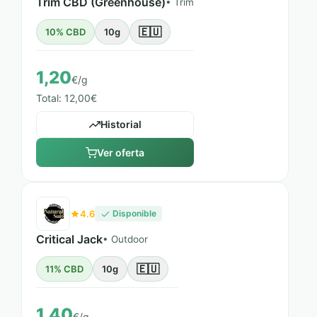
Trim CBD (Greenhouse)
• Trim
🇪🇺
10% CBD
10g
1,20
€/g
Total: 12,00€
Historial
Ver oferta
4.6
Disponible
Critical Jack
• Outdoor
🇪🇺
11% CBD
10g
1,40
€/g