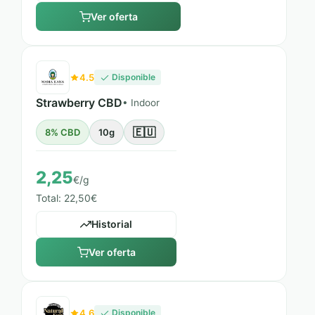
Ver oferta
4.5
Disponible
Strawberry CBD
• Indoor
🇪🇺
8% CBD
10g
2,25
€/g
Total: 22,50€
Historial
Ver oferta
4.6
Disponible