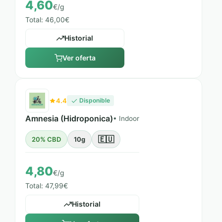
4,60
€/g
Total: 46,00€
Historial
Ver oferta
4.4
Disponible
Amnesia (Hidroponica)
• Indoor
🇪🇺
20% CBD
10g
4,80
€/g
Total: 47,99€
Historial