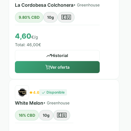
La Cordobesa Colchonera
• Greenhouse
🇪🇺
9.80% CBD
10g
4,60
€/g
Total: 46,00€
Historial
Ver oferta
4.6
Disponible
White Melon
• Greenhouse
🇪🇺
16% CBD
10g