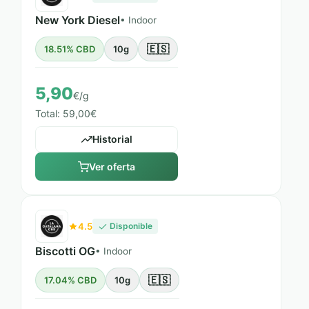
New York Diesel
• Indoor
🇪🇸
18.51% CBD
10g
5,90
€/g
Total: 59,00€
Historial
Ver oferta
4.5
Disponible
Biscotti OG
• Indoor
🇪🇸
17.04% CBD
10g