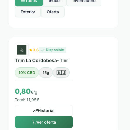
Todos
Indoor
Invernadero
Exterior
Oferta
3.6
Disponible
Trim La Cordobesa
• Trim
🇪🇺
10% CBD
15g
0,80
€/g
Total: 11,95€
Historial
Ver oferta