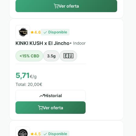
Ver oferta
4.6
Disponible
KINKI KUSH x El Jincho
• Indoor
🇪🇺
<15% CBD
3.5g
5,71
€/g
Total: 20,00€
Historial
Ver oferta
4.5
Disponible