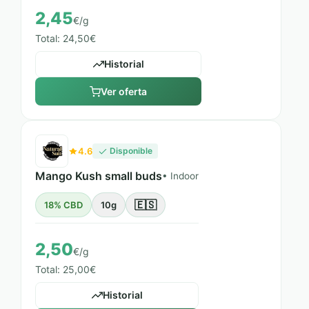
2,45
€/g
Total: 24,50€
Historial
Ver oferta
4.6
Disponible
Mango Kush small buds
• Indoor
🇪🇸
18% CBD
10g
2,50
€/g
Total: 25,00€
Historial