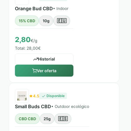
Orange Bud CBD
• Indoor
🇪🇺
15% CBD
10g
2,80
€/g
Total: 28,00€
Historial
Ver oferta
4.5
Disponible
Small Buds CBD
• Outdoor ecológico
🇪🇸
CBD CBD
25g