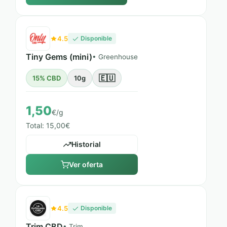
4.5
Disponible
Tiny Gems (mini)
• Greenhouse
🇪🇺
15% CBD
10g
1,50
€/g
Total: 15,00€
Historial
Ver oferta
4.5
Disponible
Trim CBD
• Trim