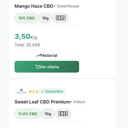
Mango Haze CBD
• Greenhouse
🇪🇺
10% CBD
10g
3,50
€/g
Total: 35,00€
Historial
Ver oferta
4.6
Disponible
Sweet Leaf CBD Premium
• Indoor
🇪🇸
11.4% CBD
10g