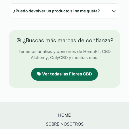
Los pedidos se envían en 24/48 horas laborables.
A España suelen llegar en 1-3 días.
¿Puedo devolver un producto si no me gusta?
Natural Suit ofrece 14 días de devolución desde la
recepción del pedido, siempre que el producto
esté sin abrir.
🎯 ¿Buscas más marcas de confianza?
Tenemos análisis y opiniones de HempElf, CBD
Alchemy, OnlyCBD y muchas más.
Ver todas las Flores CBD
HOME
SOBRE NOSOTROS