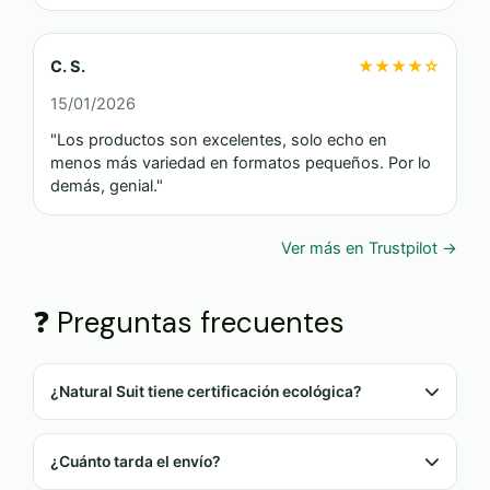
C. S.
★★★★☆
15/01/2026
"Los productos son excelentes, solo echo en
menos más variedad en formatos pequeños. Por lo
demás, genial."
Ver más en Trustpilot →
❓ Preguntas frecuentes
¿Natural Suit tiene certificación ecológica?
Sí, todos sus cultivos son ecológicos certificados
y los productos pasan análisis de laboratorio
¿Cuánto tarda el envío?
externos.