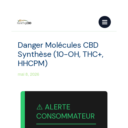
Aller
au
Main
contenu
Menu
Danger Molécules CBD
Synthèse (10-OH, THC+,
HHCPM)
mai 8, 2026
⚠️ ALERTE
CONSOMMATEUR