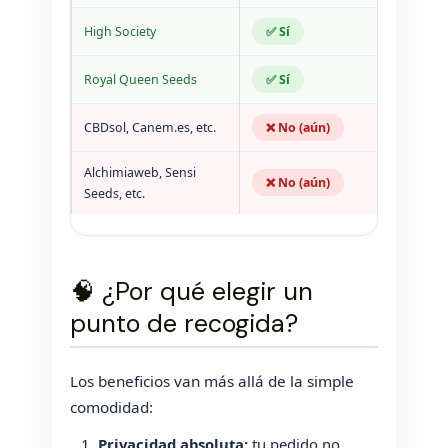
High Society
✅ Sí
2
Royal Queen Seeds
✅ Sí
7
CBDsol, Canem.es, etc.
❌ No (aún)
2
Alchimiaweb, Sensi
❌ No (aún)
2
Seeds, etc.
🧠 ¿Por qué elegir un
punto de recogida?
Los beneficios van más allá de la simple
comodidad:
Privacidad absoluta:
tu pedido no