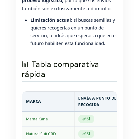
proceso logístico
, por lo que sus envíos
también son exclusivamente a domicilio.
Limitación actual:
si buscas semillas y
quieres recogerlas en un punto de
servicio, tendrás que esperar a que en el
futuro habiliten esta funcionalidad.
📊 Tabla comparativa
rápida
ENVÍA A PUNTO DE
P
MARCA
RECOGIDA
O
Mama Kana
✅ Sí
4
Natural Suit CBD
✅ Sí
2