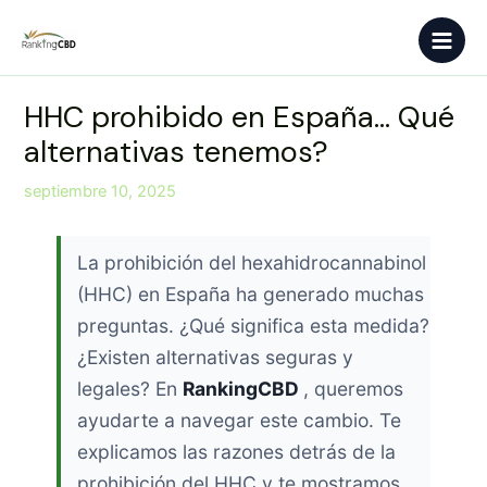
Ir
Main
al
Men
contenido
HHC prohibido en España… Qué
alternativas tenemos?
septiembre 10, 2025
La prohibición del hexahidrocannabinol
(HHC) en España ha generado muchas
preguntas. ¿Qué significa esta medida?
¿Existen alternativas seguras y
legales? En
RankingCBD
, queremos
ayudarte a navegar este cambio. Te
explicamos las razones detrás de la
prohibición del HHC y te mostramos