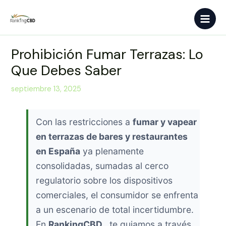
Ir
Main
al
Men
contenido
Prohibición Fumar Terrazas: Lo
Que Debes Saber
septiembre 13, 2025
Con las restricciones a
fumar y vapear
en terrazas de bares y restaurantes
en España
ya plenamente
consolidadas, sumadas al cerco
regulatorio sobre los dispositivos
comerciales, el consumidor se enfrenta
a un escenario de total incertidumbre.
En
RankingCBD
, te guiamos a través